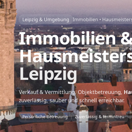
Leipzig & Umgebung
Immobilien • Hausmeisters
Immobilien 
Hausmeister
Leipzig
Verkauf & Vermittlung, Objektbetreuung,
Ha
zuverlässig, sauber und schnell erreichbar.
Persönliche Betreuung
Zuverlässig & termintreu