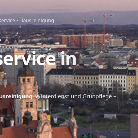
ervice • Hausreinigung
&
service
in
usreinigung
, Winterdienst und Grünpflege –